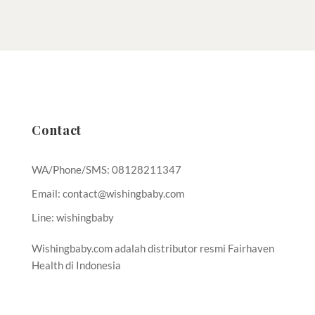
Contact
WA/Phone/SMS: 08128211347
Email: contact@wishingbaby.com
Line: wishingbaby
Wishingbaby.com adalah distributor resmi Fairhaven
Health di Indonesia
Cara Memperbanyak ASI | Obat Penyubur Kandungan | Cara Cepat
hamil