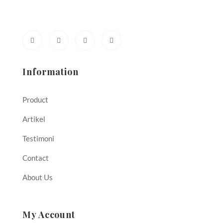
Cara Memperbanyak ASI | Obat Penyubur Kandungan | Cara Cepat
hamil
Information
Product
Artikel
Testimoni
Contact
About Us
My Account