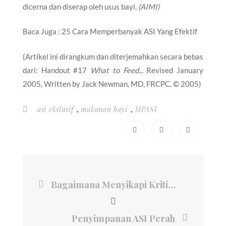
dicerna dan diserap oleh usus bayi.
(AIMI)
Baca Juga :
25 Cara Memperbanyak ASI Yang Efektif
(Artikel ini dirangkum dan diterjemahkan secara bebas
dari: Handout #17
What to Feed.
.. Revised January
2005, Written by Jack Newman, MD, FRCPC. © 2005)
,
,
asi ekslusif
makanan bayi
MPASI
Bagaimana Menyikapi Kritik Orang Lain tentang ASI
Penyimpanan ASI Perah