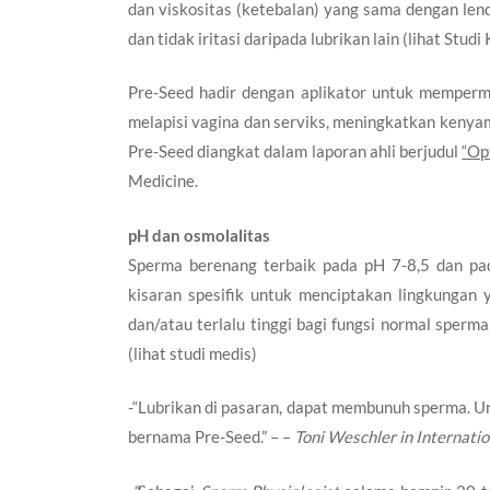
dan viskositas (ketebalan) yang sama dengan len
dan tidak iritasi daripada lubrikan lain (
lihat Studi 
Pre-Seed hadir dengan aplikator untuk memper
melapisi vagina dan serviks, meningkatkan keny
Pre-Seed diangkat dalam laporan ahli berjudul
“Opt
Medicine.
pH dan osmolalitas
Sperma berenang terbaik pada pH 7-8,5 dan pa
kisaran spesifik untuk menciptakan lingkungan 
dan/atau terlalu tinggi bagi fungsi normal sper
(lihat
studi medis
)
-“Lubrikan di pasaran, dapat membunuh sperma. U
bernama Pre-Seed.” – –
Toni Weschler in Internatio