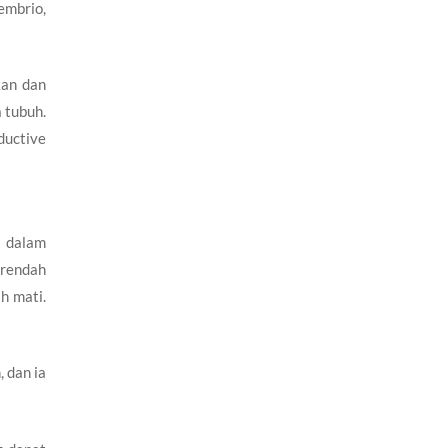
embrio,
kan dan
 tubuh.
oductive
n dalam
 rendah
h mati.
 dan ia