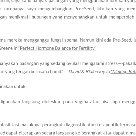
ahun, saya tahu banyak pasangan yang menggunakan lubrikan yan
eh karenanya saya mengembangkan Pre~Seed, lubrikan yang mem
asangan menikmati hubungan yang menyenangkan untuk memperoleh
ena mereka mengganggu fungsi spema. Namun kini ada Pre-Seed, l
Greene in
“Perfect Hormone Balance for Fertility”
ebanyakan pasangan yang sedang ovulasi mengalami stress—-pakail
gan yang tengah berusaha hamil.” —
David & Blakeway in
“Making Bab
gunakan untuk:
 digunakan langsung dioleskan pada vagina atau bisa juga meng
asilitasi masuknya perangkat diagnostik atau terapeutik termas
ed dapat diterapkan secara langsung ke perangkat atau dapat dim