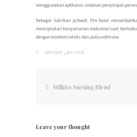
menggunakan aplikator, sebelum penyisipan peran
Sebagai lubrikan pribadi, Pre-Seed menambahka
menciptakan kenyamanan maksimal saat berhubung
dengan kondom lateks dan
polyurdthrane.
,
lubrikan
pre-seed
Milkies Nursing Blend
Leave your thought