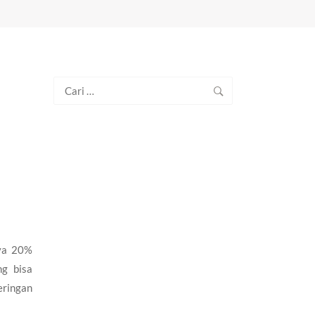
Cari
untuk:
nya 20%
ng bisa
eringan