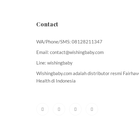
Contact
WA/Phone/SMS: 08128211347
Email: contact@wishingbaby.com
Line: wishingbaby
Wishingbaby.com adalah distributor resmi Fairha
Health di Indonesia
Cara Memperbanyak ASI | Obat Penyubur Kandungan | Cara Cepa
hamil