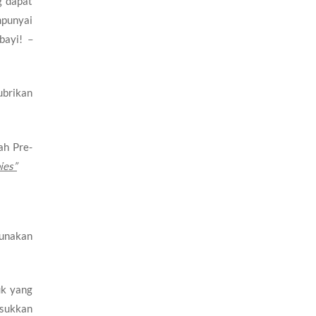
g dapat
punyai
 bayi!
–
ubrikan
ah Pre-
ies”
gunakan
uk yang
asukkan