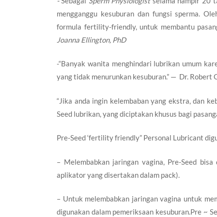
-“
Sebagai
Sperm Physiologist
selama hampir 20 t
mengganggu kesuburan dan fungsi sperma. Ol
formula fertility-friendly, untuk membantu p
Joanna Ellington, PhD
-“Banyak wanita menghindari lubrikan umum kar
yang tidak menurunkan kesuburan.” — Dr. Robert 
“Jika anda ingin kelembaban yang ekstra, dan k
Seed lubrikan, yang diciptakan khusus bagi pasan
Pre-Seed ‘fertility friendly” Personal Lubricant di
– Melembabkan jaringan vagina, Pre-Seed bisa
aplikator yang disertakan dalam pack).
– Untuk melembabkan jaringan vagina untuk memf
digunakan dalam pemeriksaan kesuburan.Pre ~ Se