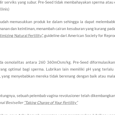
dir serviks yang subur. Pre-Seed tidak membahayakan sperma atau 
Klinis
)
mudah memasukkan produk ke dalam sehingga ia dapat melembab
amanan dan keintiman, menambah cairan kesuburan yang kurang pada
imizing Natural Fertility,”
, guideline dari American Society for Repr
da osmolalitas antara 260 360mOsm/kg. Pre-Seed diformulasika
yang optimal bagi sperma. Lubrikan lain memiliki pH yang terlalu
ma, yang menyebabkan mereka tidak berenang dengan baik atau mala
ntungnya, sebuah pelembab vagina revolusioner telah dikembangkan,
nal Bestseller
“Taking Charge of Your Fertility”