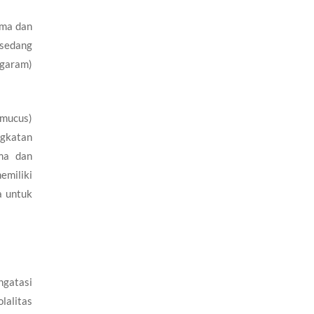
rma dan
 sedang
 garam)
 mucus)
ngkatan
rma dan
emiliki
a untuk
ngatasi
lalitas