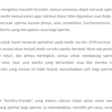
ntuk mengatasi masalah tersebut, namun umumnya dapat merusak spe
 medis
menyarankan agar lubrikan biasa tidak digunakan saat Anda
merusak sperma karena pHnya, atau osmolalitas (ion/konsentrasi
liserin, yang merupakan
racun bagi sperma
.
 untuk hamil menaruh perhatian pada lendir serviks (CM/cervical
 ovulasi akan terjadi, lendir serviks wanita berubah. Akan ada peni
putih telur), dan pHnya meningkat, semua untuk mendukung spe
 telur. Saat usia wanita yang bertambah, atau bila mereka m
viks yang normal ini tidak terjadi, menyebabkan sulit bagi sperm
 “fertility-friendly”, yang meniru sekresi tubuh alami untuk me
ang optimal bagi sperma. Ia melembabkan, memiliki pH sama, osmo