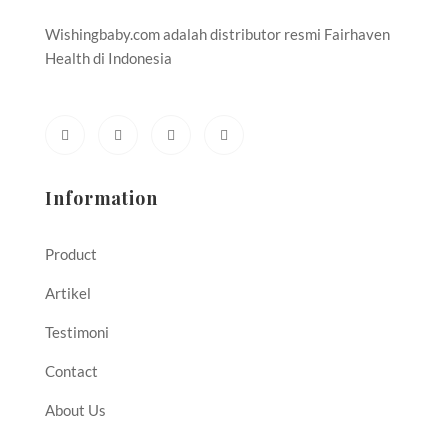
Wishingbaby.com adalah distributor resmi Fairhaven
Health di Indonesia
Cara Memperbanyak ASI | Obat Penyubur Kandungan | Cara Cepat hamil
Information
Product
Artikel
Testimoni
Contact
About Us