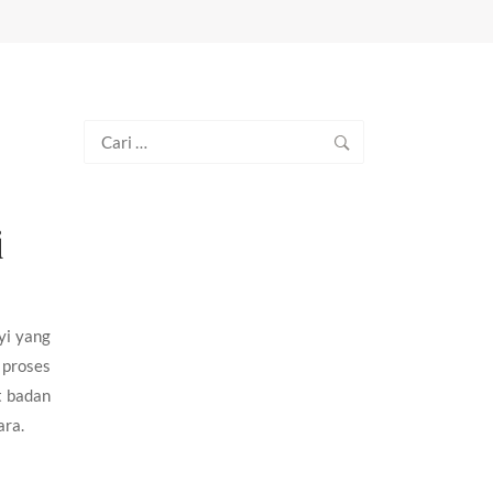
Cari
untuk:
i
yi yang
 proses
t badan
ara.