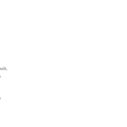
aik,
n
u