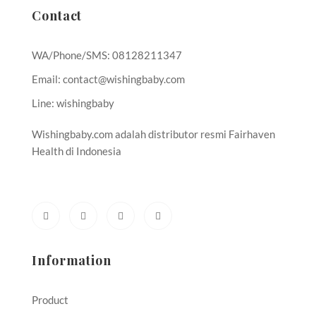
Contact
WA/Phone/SMS: 08128211347
Email: contact@wishingbaby.com
Line: wishingbaby
Wishingbaby.com adalah distributor resmi Fairhaven
Health di Indonesia
Cara Memperbanyak ASI | Obat Penyubur Kandungan | Cara Cepat
hamil
Information
Product